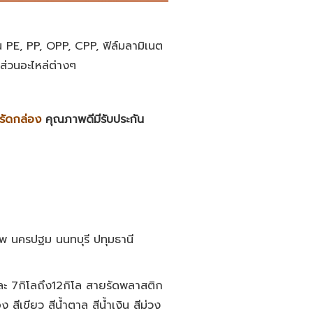
น PE, PP, OPP, CPP, ฟิล์มลามิเนต
นส่วนอะไหล่ต่างๆ
งรัดกล่อง
คุณภาพดีมีรับประกัน
ทพ นครปฐม นนทบุรี ปทุมธานี
ะ 7กิโลถึง12กิโล สายรัดพลาสติก
 สีเขียว สีน้ำตาล สีน้ำเงิน สีม่วง