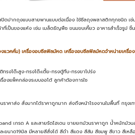
ซีลปิดปากถุงแบบสายพานแบบต่อเนื่อง ใช้ซีลถุงพลาสติกทุกชนิด เช่
้าที่เป็นของแห้ง เช่น เมล็ดธัญพืช ขนมขบเคี้ยว อาหารสำเร็จรูป ชิ้
องแวคคั่ม) เครื่องอบซีลฟิลม์หด ​เครื่องอบซีลฟิลม์หด
จำหน่ายเครื่อ
ติทรงโต๊ะสูง-ทรงโต๊ะเตี้ย-ทรงตู้ทึบ-ทรงขาโปร่ง
เครื่องแพ็คกล่องระบบออโต้ ลูกค้าต้องการใช
ราคาส่ง สั่งมากได้ราคาถูกมาก ส่งถึงหน้าโรงงานในพื้นที่ กรุงเ
and เกรด A และสายรัดไฮเดน ขายยกม้วนราคาถูก น้ำหนักม้วนล
ขนาด19มิล มีหลายสีสั่งได้ สีดำ สีแดง สีส้ม สีชมพู สีขาว สีเหลือง