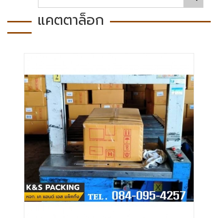
แคตตาล็อก